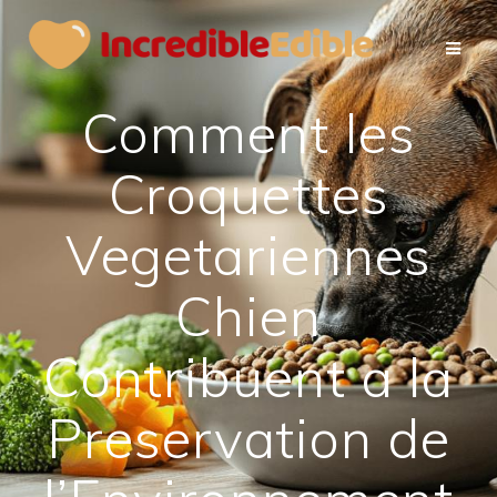
Passer
au
contenu
Comment les
Croquettes
Vegetariennes
Chien
Contribuent a la
Preservation de