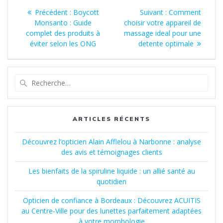
Navigation
Article
Article
Précédent :
Boycott
Suivant :
Comment
de
précédent
suivant
Monsanto : Guide
choisir votre appareil de
:
:
complet des produits à
massage ideal pour une
l’article
éviter selon les ONG
detente optimale
Recherche
pour
:
ARTICLES RÉCENTS
Découvrez l’opticien Alain Afflelou à Narbonne : analyse
des avis et témoignages clients
Les bienfaits de la spiruline liquide : un allié santé au
quotidien
Opticien de confiance à Bordeaux : Découvrez ACUITIS
au Centre-Ville pour des lunettes parfaitement adaptées
à votre morphologie