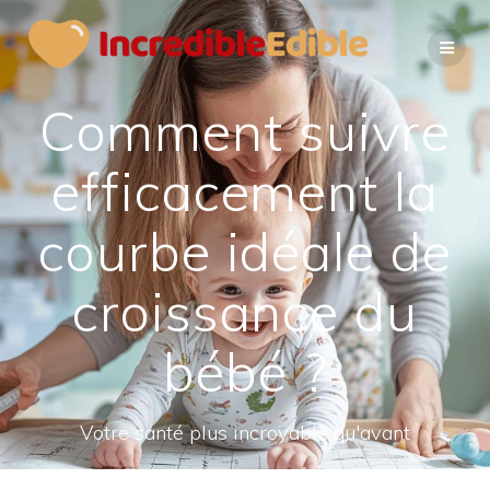
Passer
au
contenu
Comment suivre
efficacement la
courbe idéale de
croissance du
bébé ?
Votre santé plus incroyable qu'avant