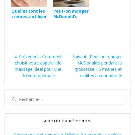
Quelles sont les
Peut-on manger
cremes a utiliser
McDonald’s
pour eliminer et
pendant la
prevenir les
grossesse ? 5
vergetures ?
mythes et
realites a
connaitre
Navigation
Article
Article
Précédent :
Comment
Suivant :
Peut-on manger
de
précédent
suivant
choisir votre appareil de
McDonald’s pendant la
:
:
massage ideal pour une
grossesse ? 5 mythes et
l’article
detente optimale
realites a connaitre
Recherche
pour
:
ARTICLES RÉCENTS
Découvrez l’opticien Alain Afflelou à Narbonne : analyse