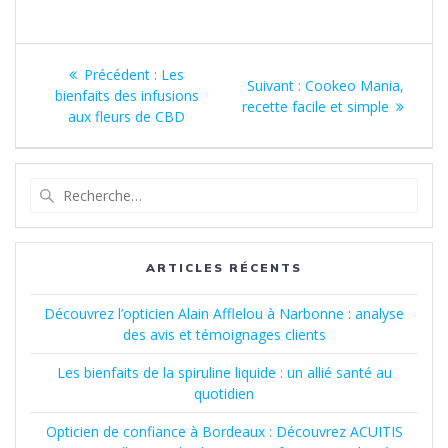
Navigation
Article
Précédent :
Les
Article
Suivant :
Cookeo Mania,
de
précédent
bienfaits des infusions
suivant
recette facile et simple
:
aux fleurs de CBD
:
l’article
Recherche
pour
:
ARTICLES RÉCENTS
Découvrez l’opticien Alain Afflelou à Narbonne : analyse
des avis et témoignages clients
Les bienfaits de la spiruline liquide : un allié santé au
quotidien
Opticien de confiance à Bordeaux : Découvrez ACUITIS