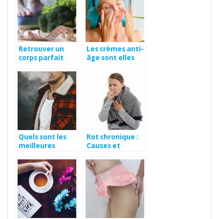
Retrouver un
Les crèmes anti-
corps parfait
âge sont elles
pour l’été avec
vraiment
Brulafine
efficaces ?
Quels sont les
Rot chronique :
meilleures
Causes et
alternatives
traitements
pour stopper le
tabac ?