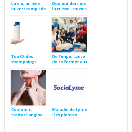
La vie, un livre
Douleur derriere
ouvert rempli de
la cuisse : causes
lecons
et traitements
Top 05 des
De l’importance
shampoings
de se former aux
pour lutter
premiers
contre les
secours
pellicules
Comment
Maladie de Lyme
traiter l’angine
: les plantes
de façon simple
détoxifiantes !
et rapide ?