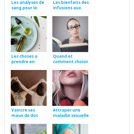
Les analyses de
Les bienfaits des
sang pour le
infusions aux
bien-etre et la
fleurs de CBD
sante : la
numeration
formule
sanguine
Les choses a
Quand et
prendre en
comment choisir
compte lors de
ses lunettes de
l’achat de CBD
lecture
en gros
Vaincre ses
Attraper une
maux de dos
maladie sexuelle
par la voie orale