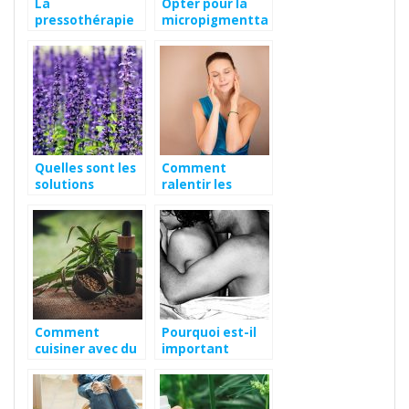
La
Opter pour la
pressothérapie
micropigmentta
pour votre bien-
ion pour combler
être
vos cheveux
clairsemés!
Quelles sont les
Comment
solutions
ralentir les
naturelles pour
effets du temps
lutter contre le
sur son visage?
stress ?
Comment
Pourquoi est-il
cuisiner avec du
important
chanvre à la
d’avoir une
maison ?
bonne vie
sexuelle ?