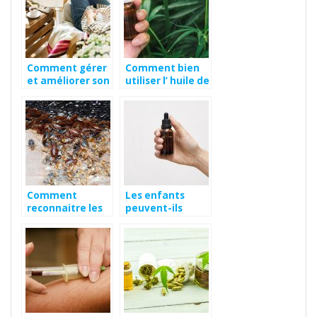
Comment gérer
Comment bien
et améliorer son
utiliser l’ huile de
stress au
CBD ?
quotidien ? Nos
conseils pour
une vie plus
détendue avec
les plantes.
Comment
Les enfants
reconnaitre les
peuvent-ils
punaises de lit
utiliser l’huile de
et comment les
CBD ?
traiter ?