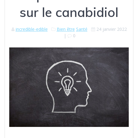
sur le canabidiol
incredible-edible
Bien être
Santé
24 janvier 2022
|
0