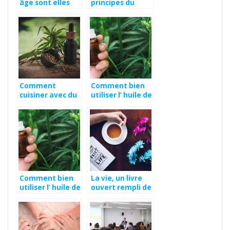
âge sont elles
principes du
vraiment
régime Thonon ?
efficaces ?
Comment
Comment bien
cuisiner avec du
utiliser l’ huile de
chanvre à la
CBD ?
maison ?
Comment bien
La vie, un livre
utiliser l’ huile de
ouvert rempli de
CBD ?
lecons