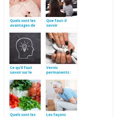
Quels sont les
Que faut-il
avantages de
savoir
l’utilisation du
concernant le
vernis a ongles ?
salon du bien-
etre bio et
therapie de
Bordeaux ?
Ce qu’il faut
Vernis
savoir sur le
permanents :
canabidiol
qu’est-ce que
c’est et
comment
l’enlever ?
Quels sont les
Les façons