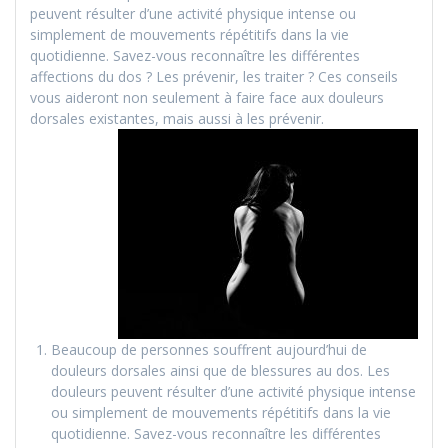
peuvent résulter d’une activité physique intense ou
simplement de mouvements répétitifs dans la vie
quotidienne. Savez-vous reconnaître les différentes
affections du dos ? Les prévenir, les traiter ? Ces conseils
vous aideront non seulement à faire face aux douleurs
dorsales existantes, mais aussi à les prévenir.
Beaucoup de personnes souffrent aujourd’hui de
douleurs dorsales ainsi que de blessures au dos. Les
douleurs peuvent résulter d’une activité physique intense
ou simplement de mouvements répétitifs dans la vie
quotidienne. Savez-vous reconnaître les différentes