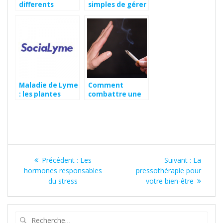
differents
simples de gérer
legumes en D ?
l’incontinence
Maladie de Lyme
Comment
: les plantes
combattre une
détoxifiantes !
addiction au
tabac ?
Navigation
Article
Article
Précédent :
Les
Suivant :
La
de
précédent
suivant
hormones responsables
pressothérapie pour
:
:
du stress
votre bien-être
l’article
Recherche