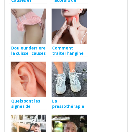
Causes et
facteurs de
traitements
risques d’une
discopathie
cervicale ?
Douleur derriere
Comment
la cuisse : causes
traiter l’angine
et traitements
de façon simple
et rapide ?
Quels sont les
La
signes de
pressothérapie
cristaux dans
pour votre bien-
l’oreille ?
être