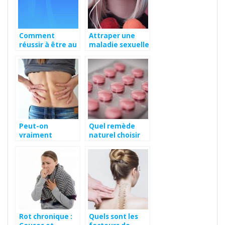
Comment
Attraper une
réussir à être au
maladie sexuelle
top durant la
par la voie orale
saison froide ?
Peut-on
Quel remède
vraiment
naturel choisir
soulager le mal
en 2021 ?
de dos avec le
dorylax pro ?
Rot chronique :
Quels sont les