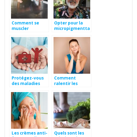
Comment se
Opter pour la
muscler
micropigmentta
rapidement ?
ion pour combler
vos cheveux
clairsemés!
Protégez-vous
Comment
des maladies
ralentir les
transportées
effets du temps
par les rongeurs
sur son visage?
Les crèmes anti-
Quels sont les