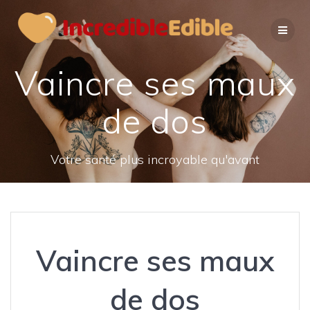
Passer
au
contenu
Vaincre ses maux
de dos
Votre santé plus incroyable qu'avant
Vaincre ses maux
de dos