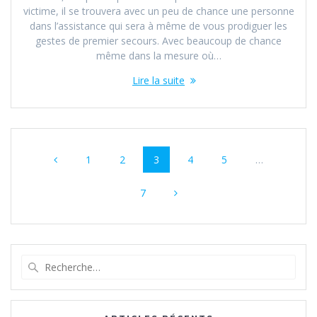
victime, il se trouvera avec un peu de chance une personne
dans l’assistance qui sera à même de vous prodiguer les
gestes de premier secours. Avec beaucoup de chance
même dans la mesure où…
Lire la suite
Navigation
Page
Page
Page
Page
Page
1
2
3
4
5
…
au
Page
sein
7
des
articles
Recherche
pour
: